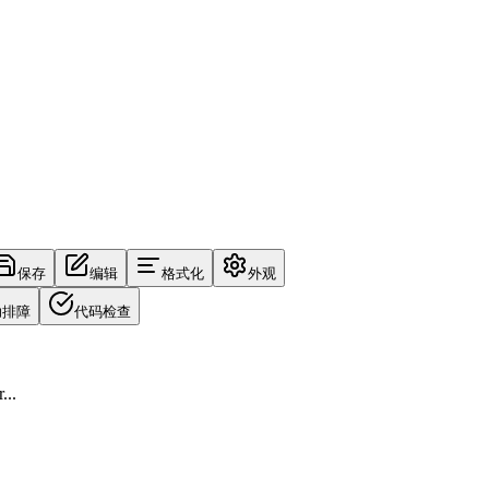
保存
编辑
格式化
外观
助排障
代码检查
...