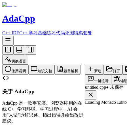
AdaCpp
C++ IDE
C++ 学习
基础练习
代码评测
特惠套餐
切换语言
使用说明
知识文档
题目解析
新建
打开
一键注释
辅
untitled.cpp
●
未保存
关于 AdaCpp
Loading Monaco Editor
AdaCpp 是一款
零安装、浏览器即用
的在
线 C++ 学习环境。学习过程中，AI 会
用"人话"拆解思路、指出错误并给出改进
建议。