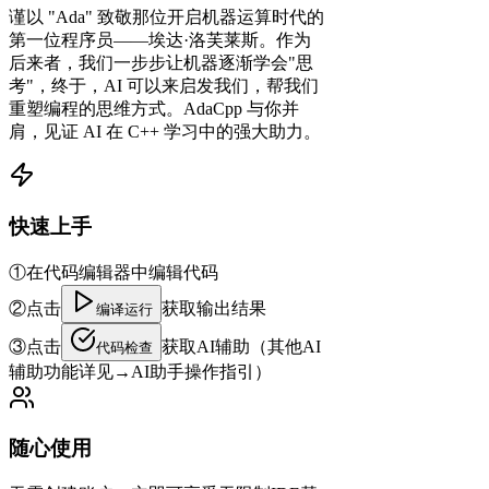
谨以 "Ada" 致敬那位开启机器运算时代的
第一位程序员——埃达·洛芙莱斯。作为
后来者，我们一步步让机器逐渐学会"思
考"，终于，AI 可以来启发我们，帮我们
重塑编程的思维方式。AdaCpp 与你并
肩，见证 AI 在 C++ 学习中的强大助力。
快速上手
①
在代码编辑器中
编辑代码
②
点击
获取输出结果
编译运行
③
点击
获取AI辅助（其他AI
代码检查
辅助功能详见→
AI助手操作指引
）
随心使用